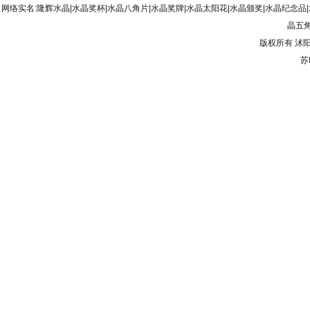
网络实名:隆辉水晶|水晶奖杯|水晶八角片|水晶奖牌|水晶太阳花|水晶颁奖|水晶纪念品
晶五角
版权所有
沭
苏