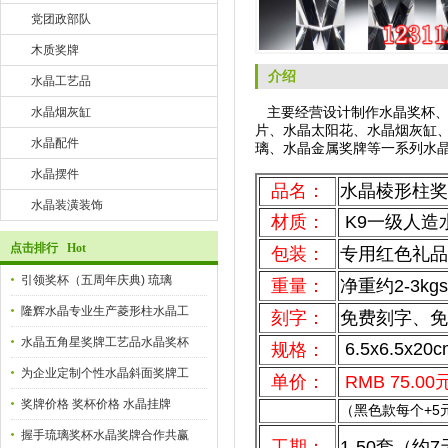
党团政部队
木质奖牌
介绍
水晶工艺品
主要经营设计制作水晶奖杯、
水晶烟灰缸
片、水晶太阳花、水晶烟灰缸
水晶配件
璃、水晶金属奖牌等一系列水
水晶摆件
品名：
水晶棱形柱奖
水晶装潢装饰
材质：
K9一级人造
点击排行 Hot
包装：
专用红色礼
引领奖杯（五周年庆典) 琉璃
重量：
净重约2-3k
隆辉水晶专业生产菱形柱水晶工
刻字：
免费刻字、免
水晶五角星奖牌工艺品水晶奖杯
6.5x6.5x20cm
规格：
为企业定制个性水晶斜面奖牌工
单价：
RMB 75.0
奖牌价格 奖杯价格 水晶挂牌
（黑色款每个+5
握手琉璃奖杯水晶奖牌合作共赢
工期：
1-50套（约7