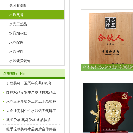
党团政部队
木质奖牌
水晶工艺品
水晶烟灰缸
水晶配件
水晶摆件
水晶装潢装饰
榉木实木授权牌水晶刻字加盟牌
点击排行 Hot
引领奖杯（五周年庆典) 琉璃
隆辉水晶专业生产菱形柱水晶工
水晶五角星奖牌工艺品水晶奖杯
为企业定制个性水晶斜面奖牌工
奖牌价格 奖杯价格 水晶挂牌
握手琉璃奖杯水晶奖牌合作共赢