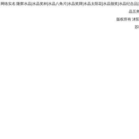
网络实名:隆辉水晶|水晶奖杯|水晶八角片|水晶奖牌|水晶太阳花|水晶颁奖|水晶纪念品
晶五角
版权所有
沭
苏