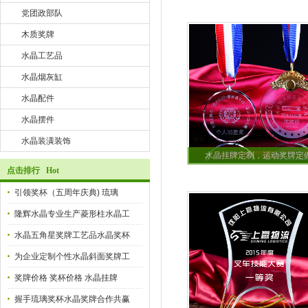
党团政部队
木质奖牌
水晶工艺品
水晶烟灰缸
水晶配件
水晶摆件
水晶装潢装饰
水晶挂牌定制，运动奖牌定
点击排行 Hot
引领奖杯（五周年庆典) 琉璃
隆辉水晶专业生产菱形柱水晶工
水晶五角星奖牌工艺品水晶奖杯
为企业定制个性水晶斜面奖牌工
奖牌价格 奖杯价格 水晶挂牌
握手琉璃奖杯水晶奖牌合作共赢