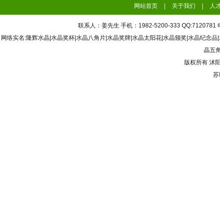
网站首页
|
关于我们
|
人
联系人：姜先生 手机：1982-5200-333 QQ:7120
网络实名:隆辉水晶|水晶奖杯|水晶八角片|水晶奖牌|水晶太阳花|水晶颁奖|水晶纪念品
晶五角
版权所有
沭
苏