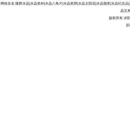
网络实名:隆辉水晶|水晶奖杯|水晶八角片|水晶奖牌|水晶太阳花|水晶颁奖|水晶纪念品
晶五角
版权所有
沭
苏