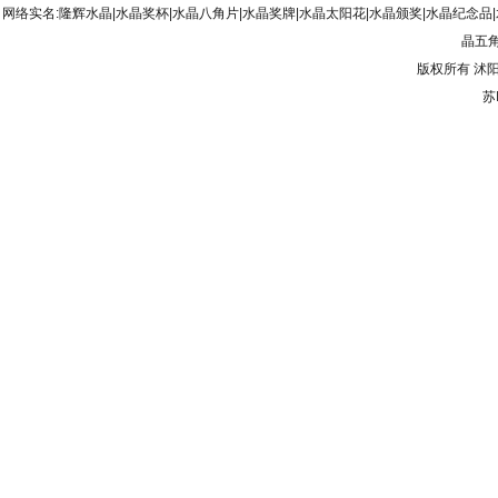
网络实名:隆辉水晶|水晶奖杯|水晶八角片|水晶奖牌|水晶太阳花|水晶颁奖|水晶纪念品
晶五角
版权所有
沭
苏